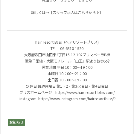
電話０６－６３１０－１９２０
詳しくは→【スタッフ求人はこちらから♪】
hair resort Bliss（ヘアリゾートブリス)
TEL 06-6310-1920
大阪府吹田市山田東4丁目15-12-102プリマベーラB棟
阪急千里線・大阪モノレール「山田」駅より徒歩5分
営業時間 平日 10：00～19：00
水曜日 10：00～21：00
土日祝 10：00～19：00
定休日 毎週月曜日 第1・2・第3火曜日・第4日曜日
ブリスホームページ https://www.hair-resort-bliss.com/
instagram https://www.instagram.com/hairresortbliss/?
お知らせ