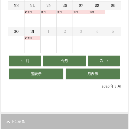
23
24
25
26
27
28
29
定休日
休日
休日
休日
休日
30
31
1
2
3
4
5
定休日
← 前
今月
次 →
週表示
月表示
2026 年 8 月
上に戻る