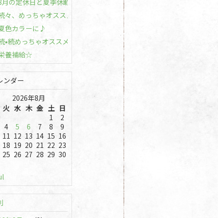
8月の定休日と夏季休暇のお知らせ☆
続々、めっちゃオススメです！
夏色カラーに♪
続•続めっちゃオススメです
栄養補給☆
レンダー
2026年8月
火
水
木
金
土
日
1
2
4
5
6
7
8
9
11
12
13
14
15
16
18
19
20
21
22
23
25
26
27
28
29
30
ul
別