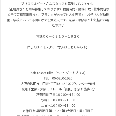
ブリスではパートさんスタッフを募集しております。
（正社員さんも同時募集しております）勤務時間・勤務日数・仕事内容な
ど全てご相談出来ます。ブランクがあっても大丈夫です。お子さんが幼稚
園・学校にいってる間だけでも大丈夫です。見学・相談などお気軽にお電
話下さい
電話０６－６３１０－１９２０
詳しくは→【スタッフ求人はこちらから♪】
hair resort Bliss（ヘアリゾートブリス)
TEL 06-6310-1920
大阪府吹田市山田東4丁目15-12-102プリマベーラB棟
阪急千里線・大阪モノレール「山田」駅より徒歩5分
営業時間 平日 10：00～19：00
水曜日 10：00～21：00
土日祝 10：00～19：00
定休日 毎週月曜日 第1・2・第3火曜日・第4日曜日